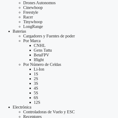
Drones Autonomos
Cinewhoop
Freestyle
Racer
Tinywhoop
LongRange
Baterias
Cargadores y Fuentes de poder
Por Marca
CNHL
Gens Tattu
BetaFPV
Iflight
Por Número de Celdas
Li-Ion
1S
2S
3S
4S
5S
6S
12S
Electrónica
Controladoras de Vuelo y ESC
Receptores