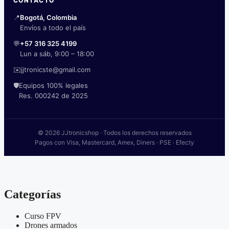
CONTACTO
📍
Bogotá, Colombia
Envíos a todo el país
💬
+57 316 325 4199
Lun a sáb, 9:00 – 18:00
✉️
jjtronicste@gmail.com
🛡️
Equipos 100% legales
Res. 000242 de 2025
© 2026 JJtronicshop · Todos los derechos reservados
Pagos con Visa, Mastercard, Amex, Diners · PSE · Efecty
Categorías
Curso FPV
Drones armados