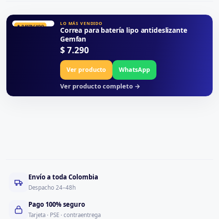
LO MÁS VENDIDO
★ DESTACADO
Correa para batería lipo antideslizante
Gemfan
$
7.290
Ver producto
WhatsApp
Ver producto completo →
Envío a toda Colombia
Despacho 24–48h
Pago 100% seguro
Tarjeta · PSE · contraentrega