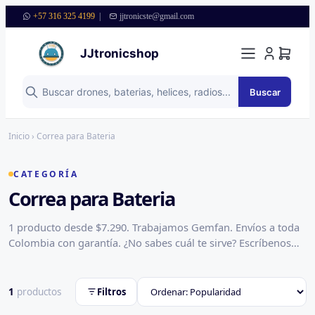
+57 316 325 4199
|
jjtronicste@gmail.com
JJtronicshop
Buscar
Saltar al contenido
Inicio
› Correa para Bateria
CATEGORÍA
Correa para Bateria
1 producto desde $7.290. Trabajamos Gemfan. Envíos a toda
Colombia con garantía. ¿No sabes cuál te sirve? Escríbenos
por WhatsApp y te asesoramos.
1
productos
Filtros