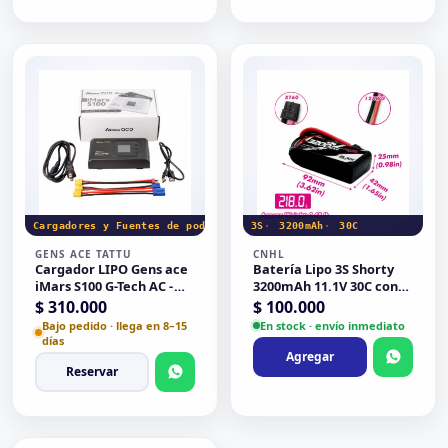
Cargadores y Fuentes de poder
3S
3200mAh
30C
GENS ACE TATTU
CNHL
Cargador LIPO Gens ace
Batería Lipo 3S Shorty
iMars S100 G-Tech AC -
3200mAh 11.1V 30C con
Negro
Conector XT60 CNHL
$
310.000
$
100.000
Serie Negra
Bajo pedido · llega en 8–15
En stock · envío inmediato
días
Agregar
Reservar