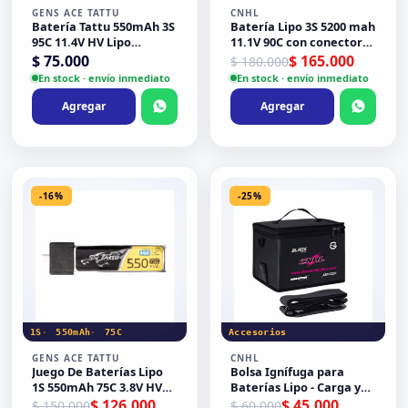
GENS ACE TATTU
CNHL
Batería Tattu 550mAh 3S
Batería Lipo 3S 5200 mah
95C 11.4V HV Lipo
11.1V 90C con conector
conector XT30 ideal para
EC5 CNHL Racing Series
El precio original era: $ 
El precio actual es: $ 165
$
75.000
$
165.000
$
180.000
pavo 20 pro
En stock · envío inmediato
En stock · envío inmediato
Agregar
Agregar
-16%
-25%
1S
550mAh
75C
Accesorios
GENS ACE TATTU
CNHL
Juego De Baterías Lipo
Bolsa Ignífuga para
1S 550mAh 75C 3.8V HV
Baterías Lipo - Carga y
conector BT 2.0 (5
Transporte Seguro
El precio original era: $ 150.000.
El precio actual es: $ 126.000.
El precio original era: $ 
El precio actual es: $ 45.
$
126.000
$
45.000
$
150.000
$
60.000