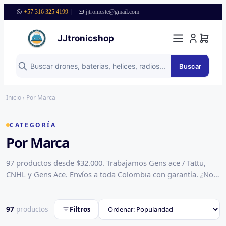
+57 316 325 4199
|
jjtronicste@gmail.com
JJtronicshop
Buscar
Saltar al contenido
Inicio
› Por Marca
CATEGORÍA
Por Marca
97 productos desde $32.000. Trabajamos Gens ace / Tattu,
CNHL y Gens Ace. Envíos a toda Colombia con garantía. ¿No
sabes cuál te sirve? Escríbenos por WhatsApp y te
asesoramos.
97
productos
Filtros