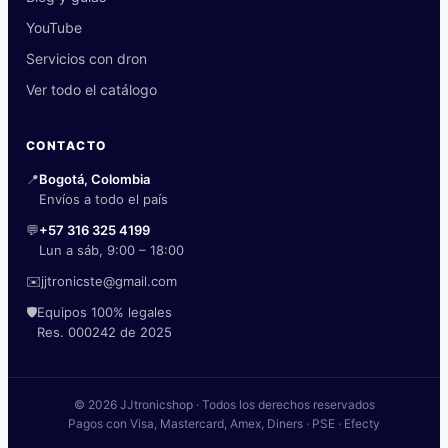
YouTube
Servicios con dron
Ver todo el catálogo
CONTACTO
📍
Bogotá, Colombia
Envíos a todo el país
💬
+57 316 325 4199
Lun a sáb, 9:00 – 18:00
✉️
jjtronicste@gmail.com
🛡️
Equipos 100% legales
Res. 000242 de 2025
© 2026 JJtronicshop · Todos los derechos reservados
Pagos con Visa, Mastercard, Amex, Diners · PSE · Efecty