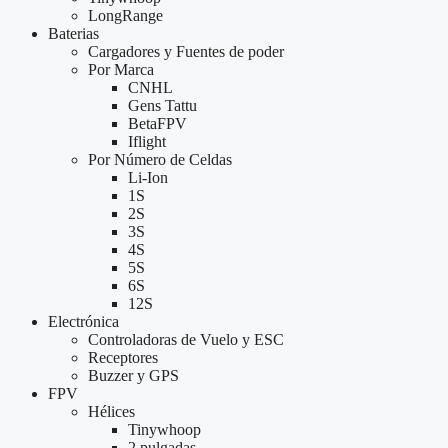
LongRange
Baterias
Cargadores y Fuentes de poder
Por Marca
CNHL
Gens Tattu
BetaFPV
Iflight
Por Número de Celdas
Li-Ion
1S
2S
3S
4S
5S
6S
12S
Electrónica
Controladoras de Vuelo y ESC
Receptores
Buzzer y GPS
FPV
Hélices
Tinywhoop
2 pulgadas