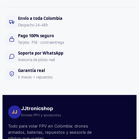
Envío a toda Colombia
Despacho 24–48h
Pago 100% seguro
Tarjeta · PSE · contraentrega
Soporte por WhatsApp
Asesoría de piloto real
Garantía real
6 meses + repuestos
JJtronicshop
JJ
Drones FPV y accesorios
Todo para volar FPV en Colombia: drones
armados, baterías, repuestos y asesoría de
pilotos que vuelan.