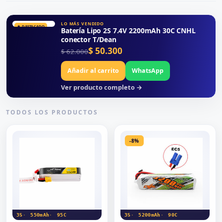
LO MÁS VENDIDO
★ DESTACADO
Batería Lipo 2S 7.4V 2200mAh 30C CNHL
conector T/Dean
El precio original era: $ 62.000.
El precio actual es: $ 50.300.
$
50.300
$
62.000
Añadir al carrito
WhatsApp
Ver producto completo →
TODOS LOS PRODUCTOS
-8%
3S
550mAh
95C
3S
5200mAh
90C