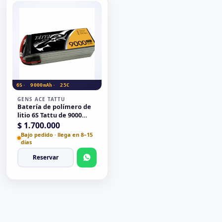
6S
9000mAh
25C
GENS ACE TATTU
Batería de polímero de
litio 6S Tattu de 9000
mAh, 25C, 22,2 V
$
1.700.000
Bajo pedido · llega en 8–15
días
Reservar