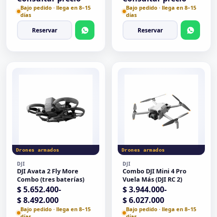
Bajo pedido · llega en 8–15
Bajo pedido · llega en 8–15
días
días
Reservar
Reservar
Drones armados
Drones armados
DJI
DJI
DJI Avata 2 Fly More
Combo DJI Mini 4 Pro
Combo (tres baterías)
Vuela Más (DJI RC 2)
Rango de precios: desde $ 5.652.400 hasta $ 8.492.00
Rango de precios: desde 
$
5.652.400
-
$
3.944.000
-
$
8.492.000
$
6.027.000
Bajo pedido · llega en 8–15
Bajo pedido · llega en 8–15
días
días