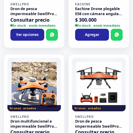
SWELLPRO
EACHINE
Dron de pesca
Eachine Drone plegable
impermeable SwellPro
E58 con cámara angular
Fisherman FD1+**BAJJO
HD 1080P
Consultar precio
$
300.000
PEDIDO**
En stock · envío inmediato
En stock · envío inmediato
Ver opciones
Agregar
Drones armados
Drones armados
SWELLPRO
SWELLPRO
Dron multifuncional e
Dron de pesca
impermeable SwellPro
impermeable SwellPro
SplashDrone 4 Plus (SD4+)
Fisherman FD3
Consultar precio
Consultar precio