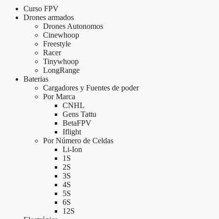
Curso FPV
Drones armados
Drones Autonomos
Cinewhoop
Freestyle
Racer
Tinywhoop
LongRange
Baterias
Cargadores y Fuentes de poder
Por Marca
CNHL
Gens Tattu
BetaFPV
Iflight
Por Número de Celdas
Li-Ion
1S
2S
3S
4S
5S
6S
12S