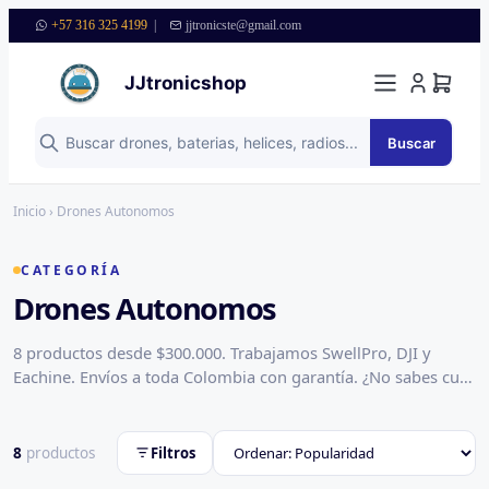
+57 316 325 4199
|
jjtronicste@gmail.com
JJtronicshop
Buscar
Saltar al contenido
Inicio
› Drones Autonomos
CATEGORÍA
Drones Autonomos
8 productos desde $300.000. Trabajamos SwellPro, DJI y
Eachine. Envíos a toda Colombia con garantía. ¿No sabes cuál
te sirve? Escríbenos por WhatsApp y te asesoramos.
8
productos
Filtros