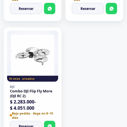
Reservar
Reservar
Drones armados
DJI
Combo DJI Flip Fly More
(DJI RC 2)
Rango de precios: desde $ 2.283.000 hasta $ 4.051.00
$
2.283.000
-
$
4.051.000
Bajo pedido · llega en 8–15
días
Reservar