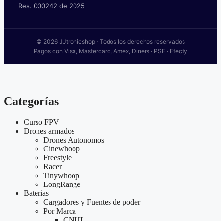
Res. 000242 de 2025
© 2026 JJtronicshop · Todos los derechos reservados
Pagos con Visa, Mastercard, Amex, Diners · PSE · Efecty
Categorías
Curso FPV
Drones armados
Drones Autonomos
Cinewhoop
Freestyle
Racer
Tinywhoop
LongRange
Baterias
Cargadores y Fuentes de poder
Por Marca
CNHL