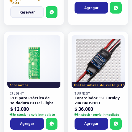
días
Agregar
Reservar
Accesorios
Controladoras de Vuelo y ESC
IFLIGHT
TURNIGY
PCB para Práctica de
Controlador ESC Turnigy
soldadura BLITZ iFlight
20A BRUSHED
$
12.000
$
36.000
En stock · envío inmediato
En stock · envío inmediato
Agregar
Agregar