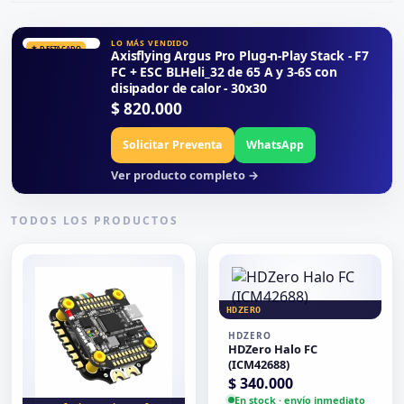
LO MÁS VENDIDO
★ DESTACADO
Axisflying Argus Pro Plug-n-Play Stack - F7
FC + ESC BLHeli_32 de 65 A y 3-6S con
disipador de calor - 30x30
$
820.000
Solicitar Preventa
WhatsApp
Ver producto completo →
TODOS LOS PRODUCTOS
HDZERO
HDZERO
HDZero Halo FC
(ICM42688)
$
340.000
En stock · envío inmediato