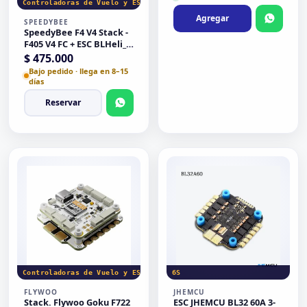
Controladoras de Vuelo y ESC
Agregar
SPEEDYBEE
SpeedyBee F4 V4 Stack -
F405 V4 FC + ESC BLHeli_S
4 en 1 de 55 A - 30x30
$
475.000
Bajo pedido · llega en 8–15
días
Reservar
Controladoras de Vuelo y ESC
6S
FLYWOO
JHEMCU
Stack. Flywoo Goku F722
ESC JHEMCU BL32 60A 3-