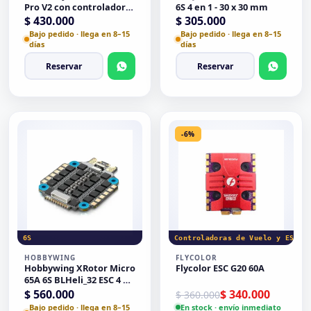
Pro V2 con controlador
6S 4 en 1 - 30 x 30 mm
de vuelo F722 y ESC 4en1
$
430.000
$
305.000
55A AM32 128K - 30 x 30
Bajo pedido · llega en 8–15
Bajo pedido · llega en 8–15
mm
días
días
Reservar
Reservar
-6%
6S
Controladoras de Vuelo y ESC
HOBBYWING
FLYCOLOR
Hobbywing XRotor Micro
Flycolor ESC G20 60A
65A 6S BLHeli_32 ESC 4 en
1 - 30x30
El precio original era: $ 
El precio actual es: $ 340
$
560.000
$
340.000
$
360.000
Bajo pedido · llega en 8–15
En stock · envío inmediato