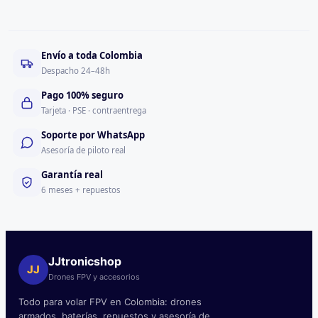
Envío a toda Colombia
Despacho 24–48h
Pago 100% seguro
Tarjeta · PSE · contraentrega
Soporte por WhatsApp
Asesoría de piloto real
Garantía real
6 meses + repuestos
JJtronicshop
JJ
Drones FPV y accesorios
Todo para volar FPV en Colombia: drones
armados, baterías, repuestos y asesoría de