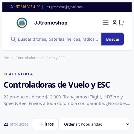
+57 316 325 4199
|
jjtronicste@gmail.com
JJtronicshop
Buscar
Saltar al contenido
Inicio
› Controladoras de Vuelo y ESC
CATEGORÍA
Controladoras de Vuelo y ESC
22 productos desde $12.000. Trabajamos iFlight, HDZero y
SpeedyBee. Envíos a toda Colombia con garantía. ¿No sabes
cuál te sirve? Escríbenos por WhatsApp y te asesoramos.
22
productos
Filtros