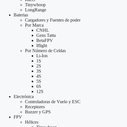
Tinywhoop
LongRange
Baterias
Cargadores y Fuentes de poder
Por Marca
CNHL
Gens Tattu
BetaFPV
Iflight
Por Número de Celdas
Li-Ion
1S
2S
3S
4S
5S
6S
12S
Electrónica
Controladoras de Vuelo y ESC
Receptores
Buzzer y GPS
FPV
Hélices