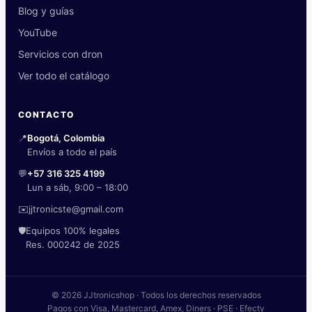
Blog y guías
YouTube
Servicios con dron
Ver todo el catálogo
CONTACTO
📍
Bogotá, Colombia
Envíos a todo el país
💬
+57 316 325 4199
Lun a sáb, 9:00 – 18:00
✉️
jjtronicste@gmail.com
🛡️
Equipos 100% legales
Res. 000242 de 2025
© 2026 JJtronicshop · Todos los derechos reservados
Pagos con Visa, Mastercard, Amex, Diners · PSE · Efecty