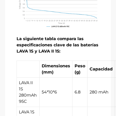
La siguiente tabla compara las
especificaciones clave de las baterías
LAVA 1S y LAVA II 1S:
Dimensiones
Peso
Capacidad
(mm)
(g)
LAVA II
1S
54*10*6
6.8
280 mAh
280mAh
95C
LAVA 1S