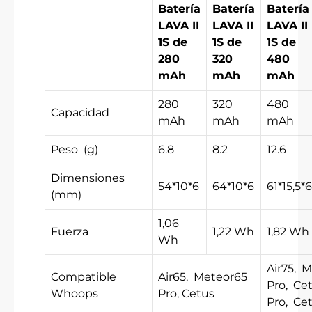
Batería
Batería
Batería
LAVA II
LAVA II
LAVA II
1S de
1S de
1S de
280
320
480
mAh
mAh
mAh
280
320
480
Capacidad
mAh
mAh
mAh
Peso
(g)
6.8
8.2
12.6
Dimensiones
54*10*6
64*10*6
61*15,5*6
(mm)
1,06
Fuerza
1,22 Wh
1,82 Wh
Wh
Air75,
M
Compatible
Air65,
Meteor65
Pro,
Ce
Whoops
Pro, Cetus
Pro,
Cet