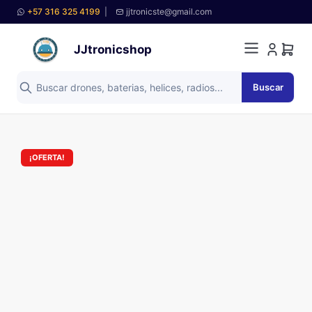
+57 316 325 4199
|
jjtronicste@gmail.com
JJtronicshop
Buscar
¡OFERTA!