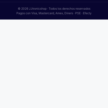
© 2026 JJtronicshop · Todos los derechos reservados
Pagos con Visa, Mastercard, Amex, Diners · PSE · Efecty