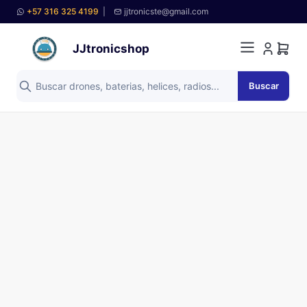
+57 316 325 4199
|
jjtronicste@gmail.com
JJtronicshop
Buscar