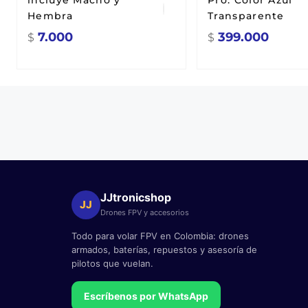
incluye Macho y
Pro. Color Azul
Hembra
Transparente
7.000
399.000
$
$
JJtronicshop
JJ
Drones FPV y accesorios
Todo para volar FPV en Colombia: drones
armados, baterías, repuestos y asesoría de
pilotos que vuelan.
Escríbenos por WhatsApp