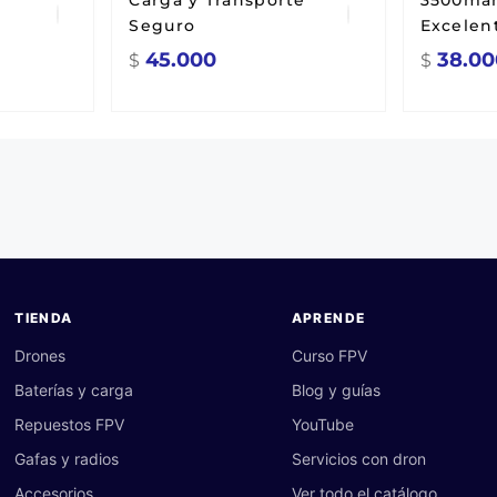
Carga y Transporte
3500mah
Seguro
Excelen
45.000
38.00
$
$
TIENDA
APRENDE
Drones
Curso FPV
Baterías y carga
Blog y guías
Repuestos FPV
YouTube
Gafas y radios
Servicios con dron
Accesorios
Ver todo el catálogo