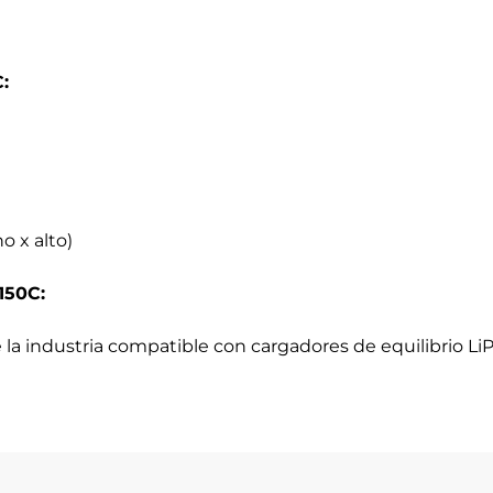
:
 x alto)
150C:
a industria compatible con cargadores de equilibrio LiPo