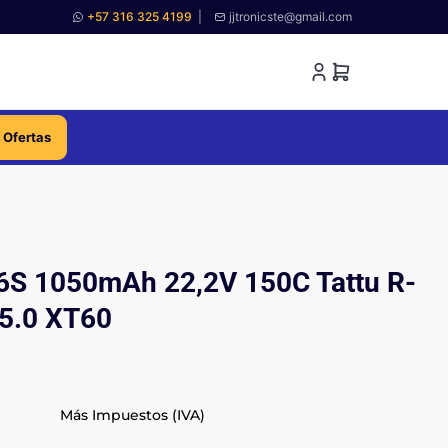
+57 316 325 4199
|
jjtronicste@gmail.com
 Ofertas
 6S 1050mAh 22,2V 150C Tattu R-
 5.0 XT60
Más Impuestos (IVA)