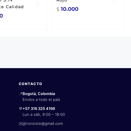
 3.7v
Rojo
te Calidad
10.000
$
0
CONTACTO
📍
Bogotá, Colombia
Envíos a todo el país
💬
+57 316 325 4199
Lun a sáb, 9:00 – 18:00
✉️
jjtronicste@gmail.com