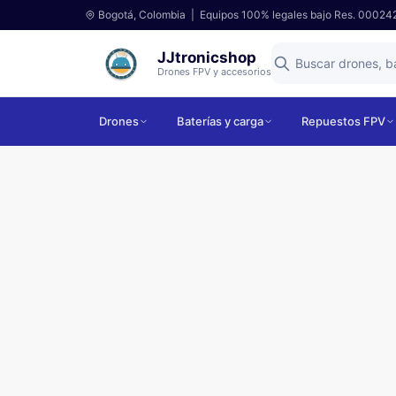
Bogotá, Colombia | Equipos 100% legales bajo Res. 00024
JJtronicshop
Drones FPV y accesorios
Drones
Baterías y carga
Repuestos FPV