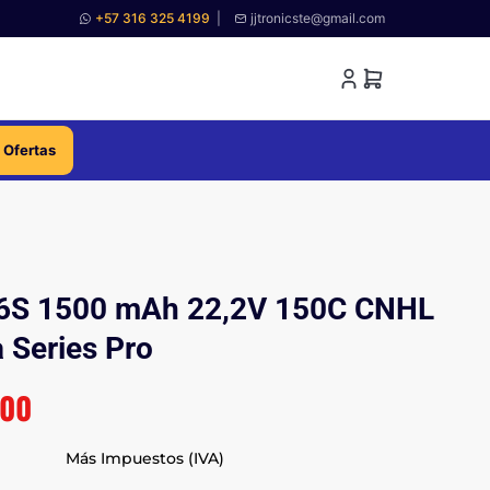
+57 316 325 4199
|
jjtronicste@gmail.com
 Ofertas
o 6S 1500 mAh 22,2V 150C CNHL
 Series Pro
000
Más Impuestos (IVA)