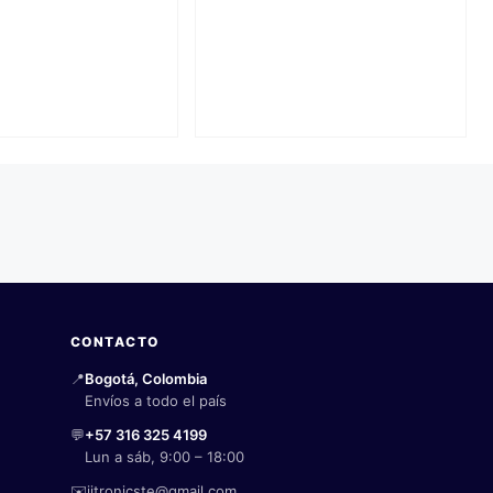
CONTACTO
📍
Bogotá, Colombia
Envíos a todo el país
💬
+57 316 325 4199
Lun a sáb, 9:00 – 18:00
✉️
jjtronicste@gmail.com