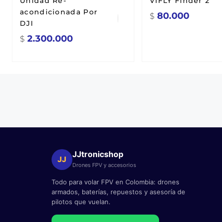
Unidad Re-
VIFLY Finder 2
acondicionada Por
80.000
$
DJI
2.300.000
$
JJtronicshop
JJ
Drones FPV y accesorios
Todo para volar FPV en Colombia: drones
armados, baterías, repuestos y asesoría de
pilotos que vuelan.