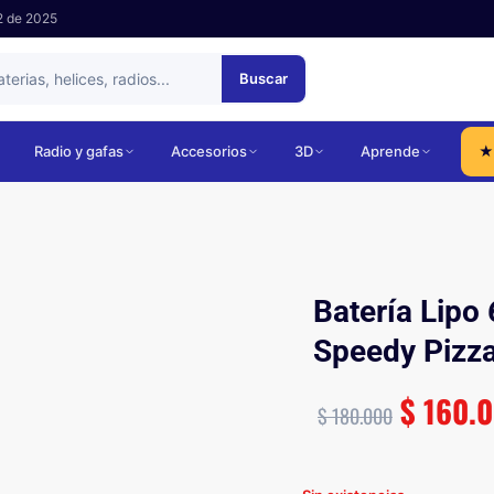
2 de 2025
Buscar
Radio y gafas
Accesorios
3D
Aprende
★
Batería Lip
Speedy Pizza
$
160.
$
180.000