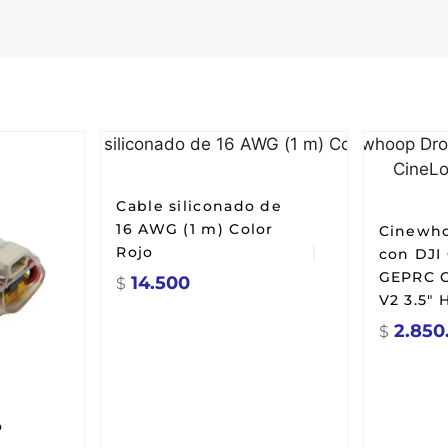
Cable siliconado de
16 AWG (1 m) Color
Cinewh
Rojo
con DJI 
GEPRC C
14.500
$
V2 3.5" 
2.850
$
o