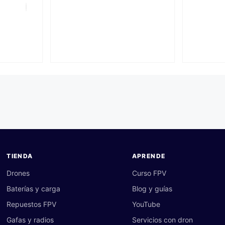
TIENDA
APRENDE
Drones
Curso FPV
Baterías y carga
Blog y guías
Repuestos FPV
YouTube
Gafas y radios
Servicios con dron