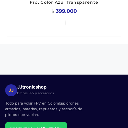
Pro. Color Azul Transparente
399.000
$
JJtronicshop
JJ
Drones FPV y accesorios
Todo para volar FPV en Colombia: drones
armados, baterías, repuestos y asesoría de
pilotos que vuelan.