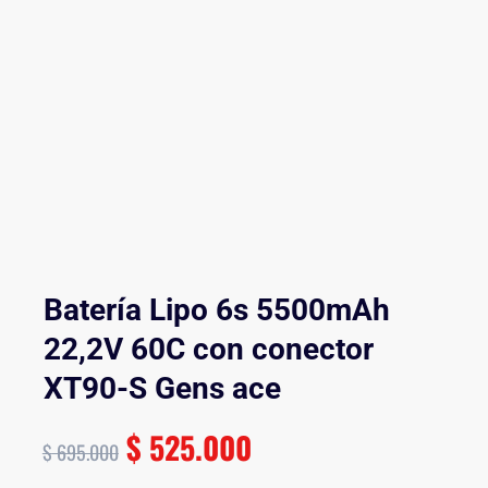
Batería Lipo 6s 5500mAh
22,2V 60C con conector
XT90-S Gens ace
$
525.000
$
695.000