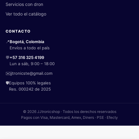
Servicios con dron
Ver todo el catálogo
CONTACTO
📍
Bogotá, Colombia
Envíos a todo el país
💬
+57 316 325 4199
Lun a sáb, 9:00 – 18:00
✉️
jjtronicste@gmail.com
🛡️
Equipos 100% legales
Res. 000242 de 2025
© 2026 JJtronicshop · Todos los derechos reservados
Pagos con Visa, Mastercard, Amex, Diners · PSE · Efecty