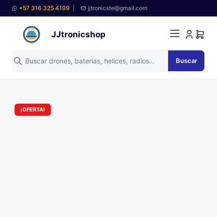
+57 316 325 4199
|
jjtronicste@gmail.com
JJtronicshop
Buscar
¡OFERTA!