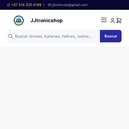
+57 316 325 4199
|
jjtronicste@gmail.com
JJtronicshop
Buscar