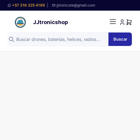
+57 316 325 4199
|
jjtronicste@gmail.com
JJtronicshop
Buscar