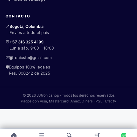
CONTACTO
📍
Bogotá, Colombia
Envíos a todo el país
💬
+57 316 325 4199
Lun a sáb, 9:00 – 18:00
✉️
jjtronicste@gmail.com
🛡️
Equipos 100% legales
Res. 000242 de 2025
© 2026 JJtronicshop · Todos los derechos reservados
Pagos con Visa, Mastercard, Amex, Diners · PSE · Efecty
🏠
☰
🔍
🛒
💬
baterías 6S 1700mAh 160C 22.2V ST Lipo conector XT60 Tattu R-Line Versión 6.0