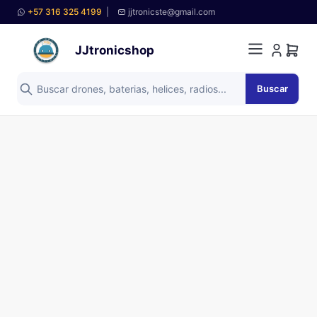
+57 316 325 4199
|
jjtronicste@gmail.com
JJtronicshop
Buscar