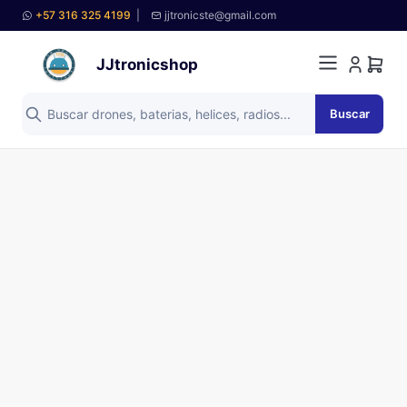
+57 316 325 4199
|
jjtronicste@gmail.com
JJtronicshop
Buscar