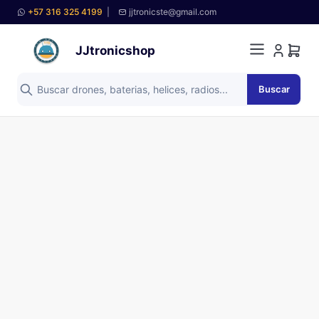
+57 316 325 4199
|
jjtronicste@gmail.com
JJtronicshop
Buscar