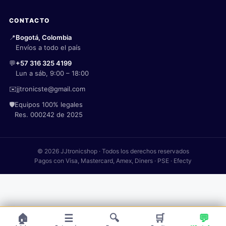
CONTACTO
📍
Bogotá, Colombia
Envíos a todo el país
💬
+57 316 325 4199
Lun a sáb, 9:00 – 18:00
✉️
jjtronicste@gmail.com
🛡️
Equipos 100% legales
Res. 000242 de 2025
© 2026 JJtronicshop · Todos los derechos reservados
Pagos con Visa, Mastercard, Amex, Diners · PSE · Efecty
🏠
☰
🔍
🛒
💬
Cargador Gens Ace iMars mini G-Tech de 60 W
×
Solicitar Preventa
$
184.000