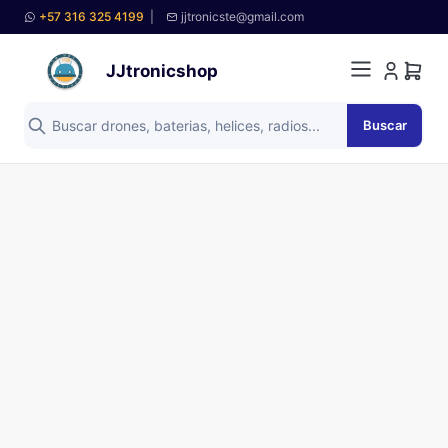
+57 316 325 4199
|
jjtronicste@gmail.com
JJtronicshop
Buscar