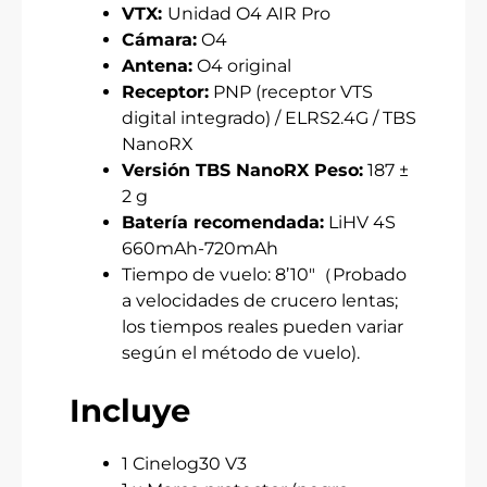
VTX:
Unidad O4 AIR Pro
Cámara:
O4
Antena:
O4 original
Receptor:
PNP (receptor VTS
digital integrado) / ELRS2.4G / TBS
NanoRX
Versión TBS NanoRX Peso:
187 ±
2 g
Batería recomendada:
LiHV 4S
660mAh-720mAh
Tiempo de vuelo: 8’10″（Probado
a velocidades de crucero lentas;
los tiempos reales pueden variar
según el método de vuelo).
Incluye
1 Cinelog30 V3