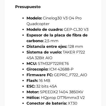
Presupuesto
Modelo:
Cinelog30 V3 O4 Pro
Quadcopter
Modelo de cuadro:
GEP-CL30 V3
Espesor de la placa de fibra de
carbono:
2,5 mm
Distancia entre ejes:
128 mm
Sistema de vuelo:
TAKER F722
45A 32Bit AIO
MCU:
STM32F722RET6
Giroscopio:
ICM 42688-P
Firmware FC:
GEPRC_F722_AIO
Flash:
16 MB
ESC:
32 bits 45A
Motor:
SPEEDX2 1404 3850KV
Hélice:
HQprop DT76mmx3 V2
Conector de batería:
XT30