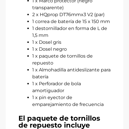
1 x Marco protector (negro
transparente)
2 x HQprop DT76mmx3 V2 (par)
1 correa de batería de 15 x 150 mm
1 destornillador en forma de L de
1,5 mm
1 x Dosel gris
1 x Dosel negro
1 x paquete de tornillos de
repuesto
1 x Almohadilla antideslizante para
batería
1 x Perforador de bola
amortiguador
1 x pin eyector de
emparejamiento de frecuencia
El paquete de tornillos
de repuesto incluye