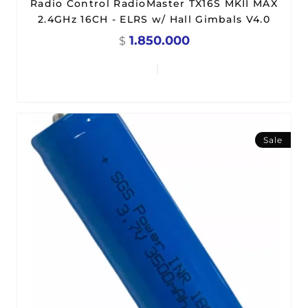
Radio Control RadioMaster TX16S MKII MAX
2.4GHz 16CH - ELRS w/ Hall Gimbals V4.0
1.850.000
$
Sale