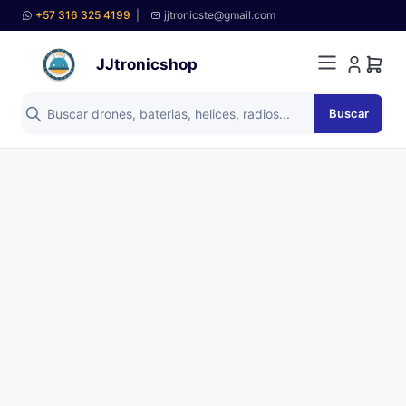
+57 316 325 4199
|
jjtronicste@gmail.com
JJtronicshop
Buscar