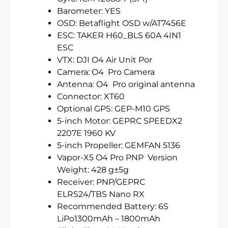
Barometer: YES
OSD: Betaflight OSD w/AT7456E
ESC: TAKER H60_BLS 60A 4IN1
ESC
VTX: DJI O4 Air Unit Por
Camera: O4 Pro Camera
Antenna: O4 Pro original antenna
Connector: XT60
Optional GPS: GEP-M10 GPS
5-inch Motor: GEPRC SPEEDX2
2207E 1960 KV
5-inch Propeller: GEMFAN 5136
Vapor-X5 O4 Pro PNP Version
Weight: 428 g±5g
Receiver: PNP/GEPRC
ELRS24/TBS Nano RX
Recommended Battery: 6S
LiPo1300mAh – 1800mAh