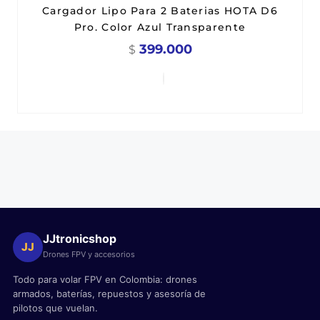
Cargador Lipo Para 2 Baterias HOTA D6
Pro. Color Azul Transparente
399.000
$
JJtronicshop
JJ
Drones FPV y accesorios
Todo para volar FPV en Colombia: drones
armados, baterías, repuestos y asesoría de
pilotos que vuelan.