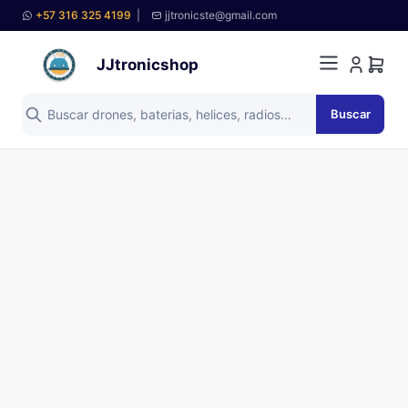
+57 316 325 4199
|
jjtronicste@gmail.com
JJtronicshop
Buscar