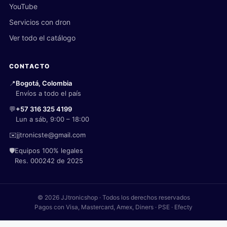
YouTube
Servicios con dron
Ver todo el catálogo
CONTACTO
📍
Bogotá, Colombia
Envíos a todo el país
💬
+57 316 325 4199
Lun a sáb, 9:00 – 18:00
✉️
jjtronicste@gmail.com
🛡️
Equipos 100% legales
Res. 000242 de 2025
© 2026 JJtronicshop · Todos los derechos reservados
Pagos con Visa, Mastercard, Amex, Diners · PSE · Efecty