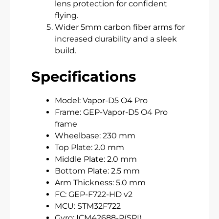
lens protection for confident
flying.
Wider 5mm carbon fiber arms for
increased durability and a sleek
build.
Specifications
Model: Vapor-D5 O4 Pro
Frame: GEP-Vapor-D5 O4 Pro
frame
Wheelbase: 230 mm
Top Plate: 2.0 mm
Middle Plate: 2.0 mm
Bottom Plate: 2.5 mm
Arm Thickness: 5.0 mm
FC: GEP-F722-HD v2
MCU: STM32F722
Gyro: ICM42688-P(SPI)