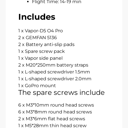
Flight Time: 14-19 min
Includes
1 x Vapor-D5 O4 Pro
2 x GEMFAN 5136
2 x Battery anti-slip pads
1 x Spare screw pack
1 x Vapor side panel
2 x M20*250mm battery straps
1 x L-shaped screwdriver 1.5mm
1 x L-shaped screwdriver 2.0mm
1 x GoPro mount
The spare screws include
6 x M3*10mm round head screws
6 x M3*8mm round head screws
2 x M3*6mm flat head screws
1 x M5*28mm thin head screw