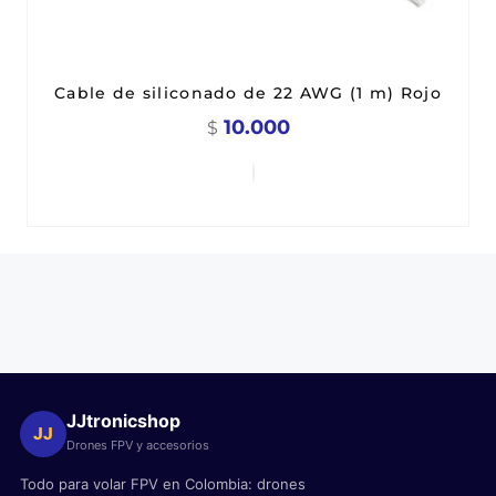
Cable de siliconado de 22 AWG (1 m) Rojo
10.000
$
JJtronicshop
JJ
Drones FPV y accesorios
Todo para volar FPV en Colombia: drones