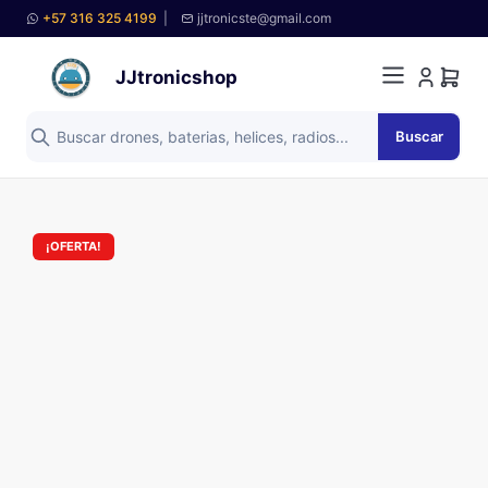
+57 316 325 4199
|
jjtronicste@gmail.com
JJtronicshop
Buscar
¡OFERTA!