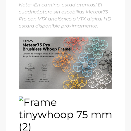
Nota: ¡En camino, estad atentos! El
cuadricóptero sin escobillas Meteor75
Pro con VTX analógico o VTX digital HD
estará disponible próximamente.