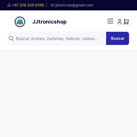
+57 316 325 4199
|
jjtronicste@gmail.com
JJtronicshop
Buscar