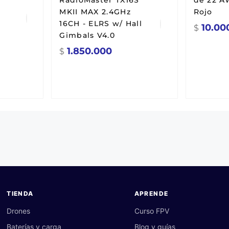
RadioMaster TX16S
de 22 A
MKII MAX 2.4GHz
Rojo
16CH - ELRS w/ Hall
10.00
$
Gimbals V4.0
1.850.000
$
TIENDA
APRENDE
Drones
Curso FPV
Baterías y carga
Blog y guías