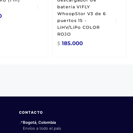
WG (1 m)
descargador de
batería VIFLY
WhoopStor V3 de 6
0
puertos 1S -
LiHV/LiPo COLOR
ROJO
185.000
$
CONTACTO
📍
Bogotá, Colombia
Envíos a todo el país