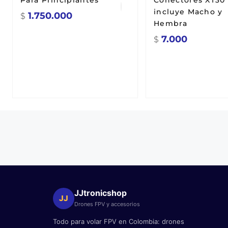
Para Principiantes
Conectores XT30
incluye Macho y
1.750.000
$
Hembra
7.000
$
JJtronicshop
JJ
Drones FPV y accesorios
Todo para volar FPV en Colombia: drones