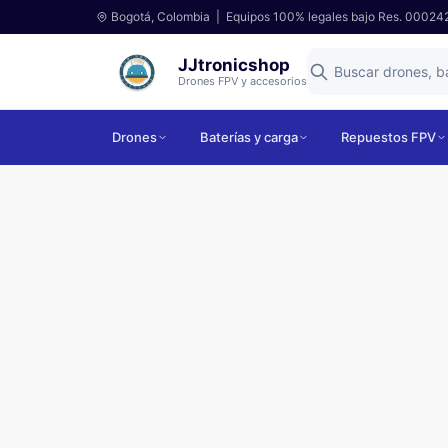
Bogotá, Colombia | Equipos 100% legales bajo Res. 00024
JJtronicshop
Drones FPV y accesorios
Drones
Baterías y carga
Repuestos FPV