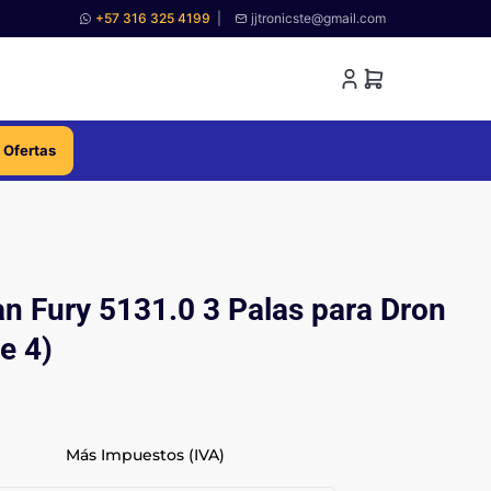
+57 316 325 4199
|
jjtronicste@gmail.com
 Ofertas
n Fury 5131.0 3 Palas para Dron
e 4)
Más Impuestos (IVA)