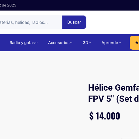
2 de 2025
Buscar
Radio y gafas
Accesorios
3D
Aprende
★
Hélice Gemfa
FPV 5″ (Set d
$
14.000