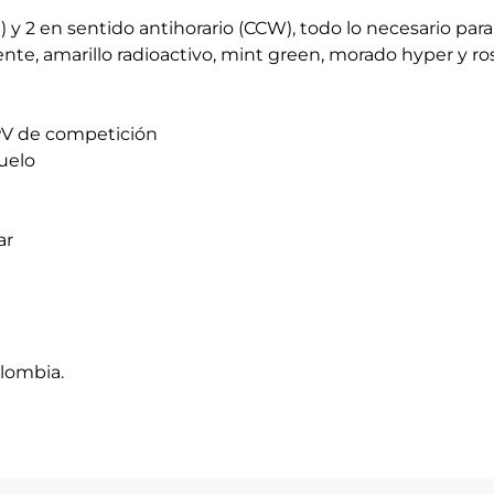
W) y 2 en sentido antihorario (CCW), todo lo necesario p
ente, amarillo radioactivo, mint green, morado hyper y ro
PV de competición
vuelo
ar
lombia.