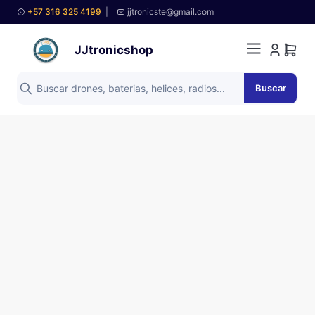
+57 316 325 4199
|
jjtronicste@gmail.com
JJtronicshop
Buscar