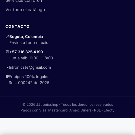
Servicios con dron
Ver todo el catálogo
CONTACTO
📍
Bogotá, Colombia
Envíos a todo el país
💬
+57 316 325 4199
Lun a sáb, 9:00 – 18:00
✉️
jjtronicste@gmail.com
🛡️
Equipos 100% legales
Res. 000242 de 2025
© 2026 JJtronicshop · Todos los derechos reservados
Pagos con Visa, Mastercard, Amex, Diners · PSE · Efecty