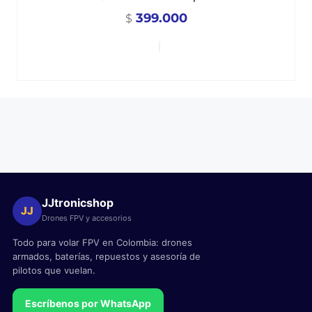
399.000
$
JJtronicshop
JJ
Drones FPV y accesorios
Todo para volar FPV en Colombia: drones
armados, baterías, repuestos y asesoría de
pilotos que vuelan.
Escríbenos por WhatsApp