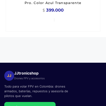
Pro. Color Azul Transparente
399.000
$
JJtronicshop
JJ
Drones FPV y accesorios
Todo para volar FPV en Colombia: drones
armados, baterías, repuestos y asesoría de
pilotos que vuelan.