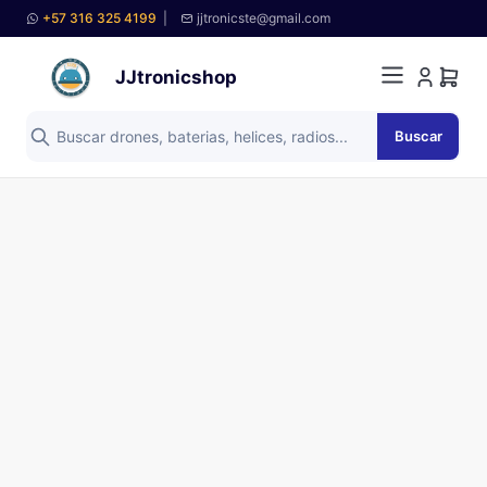
+57 316 325 4199
|
jjtronicste@gmail.com
JJtronicshop
Buscar