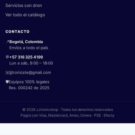
Servicios con dron
Ver todo el catálogo
CONTACTO
📍
Bogotá, Colombia
Envíos a todo el país
💬
+57 316 325 4199
Lun a sáb, 9:00 – 18:00
✉️
jjtronicste@gmail.com
🛡️
Equipos 100% legales
Res. 000242 de 2025
© 2026 JJtronicshop · Todos los derechos reservados
Pagos con Visa, Mastercard, Amex, Diners · PSE · Efecty