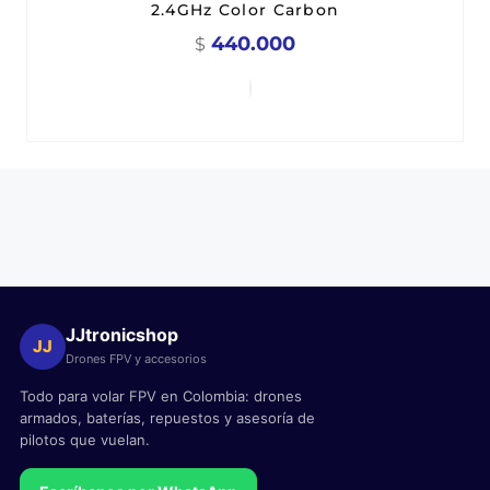
2.4GHz Color Carbon
440.000
$
JJtronicshop
JJ
Drones FPV y accesorios
Todo para volar FPV en Colombia: drones
armados, baterías, repuestos y asesoría de
pilotos que vuelan.