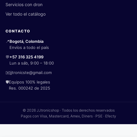
Servicios con dron
Ver todo el catálogo
CONTACTO
📍
Bogotá, Colombia
Envíos a todo el país
💬
+57 316 325 4199
Lun a sáb, 9:00 – 18:00
✉️
jjtronicste@gmail.com
🛡️
Equipos 100% legales
Res. 000242 de 2025
© 2026 JJtronicshop · Todos los derechos reservados
Pagos con Visa, Mastercard, Amex, Diners · PSE · Efecty