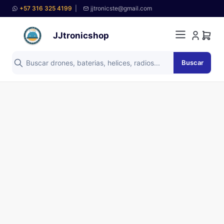
+57 316 325 4199
|
jjtronicste@gmail.com
JJtronicshop
Buscar