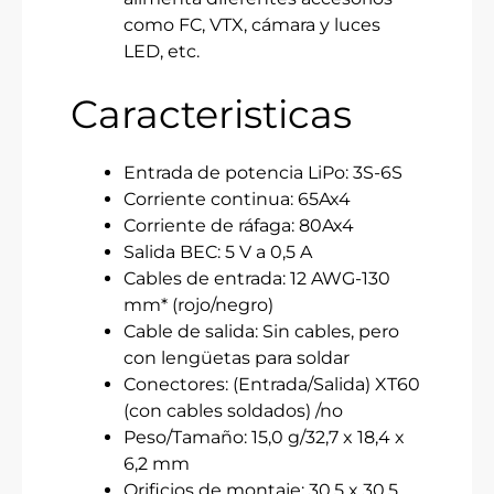
como FC, VTX, cámara y luces
LED, etc.
Caracteristicas
Entrada de potencia LiPo: 3S-6S
Corriente continua: 65Ax4
Corriente de ráfaga: 80Ax4
Salida BEC: 5 V a 0,5 A
Cables de entrada: 12 AWG-130
mm* (rojo/negro)
Cable de salida: Sin cables, pero
con lengüetas para soldar
Conectores: (Entrada/Salida) XT60
(con cables soldados) /no
Peso/Tamaño: 15,0 g/32,7 x 18,4 x
6,2 mm
Orificios de montaje: 30,5 x 30,5