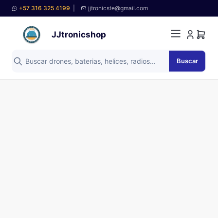
+57 316 325 4199
|
jjtronicste@gmail.com
JJtronicshop
Buscar