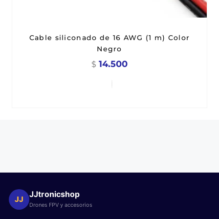
Cable siliconado de 16 AWG (1 m) Color
Negro
14.500
$
JJtronicshop
JJ
Drones FPV y accesorios