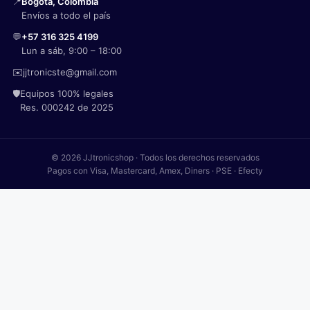
📍
Bogotá, Colombia
Envíos a todo el país
💬
+57 316 325 4199
Lun a sáb, 9:00 – 18:00
✉️
jjtronicste@gmail.com
🛡️
Equipos 100% legales
Res. 000242 de 2025
© 2026 JJtronicshop · Todos los derechos reservados
Pagos con Visa, Mastercard, Amex, Diners · PSE · Efecty