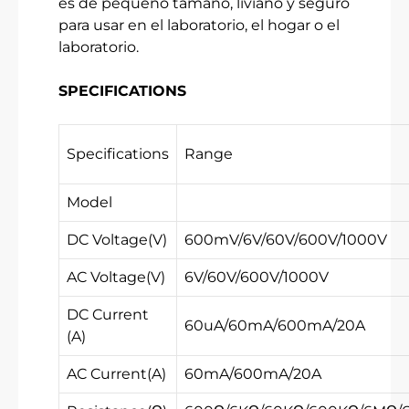
es de pequeño tamaño, liviano y seguro
para usar en el laboratorio, el hogar o el
laboratorio.
SPECIFICATIONS
Specifications
Range
Model
DC Voltage(V)
600mV/6V/60V/600V/1000V
AC Voltage(V)
6V/60V/600V/1000V
DC Current
60uA/60mA/600mA/20A
(A)
AC Current(A)
60mA/600mA/20A