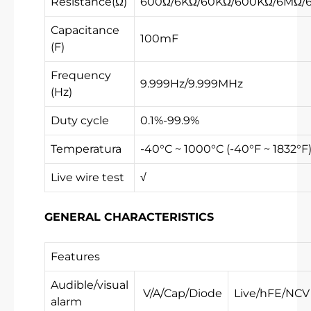
Resistance(Ω)
600Ω/6KΩ/60KΩ/600KΩ/6MΩ/
Capacitance
100mF
(F)
Frequency
9.999Hz/9.999MHz
(Hz)
Duty cycle
0.1%-99.9%
Temperatura
-40°C ~ 1000°C (-40°F ~ 1832°F
Live wire test
√
GENERAL CHARACTERISTICS
Features
Audible/visual
V/A/Cap/Diode
Live/hFE/NCV
alarm