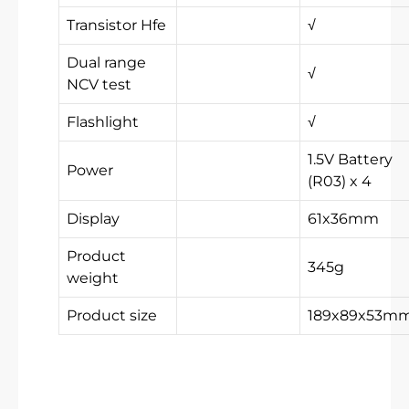
Transistor Hfe
√
Dual range
√
NCV test
Flashlight
√
1.5V Battery
Power
(R03) x 4
Display
61x36mm
Product
345g
weight
Product size
189x89x53m