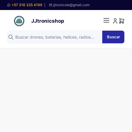
+57 316 325 4199
|
jjtronicste@gmail.com
JJtronicshop
Buscar