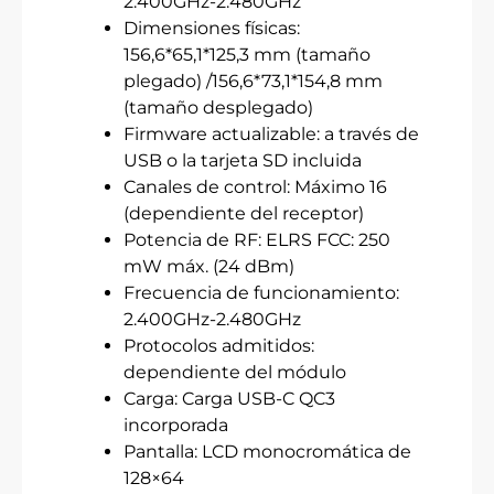
2.400GHz-2.480GHz
Dimensiones físicas:
156,6*65,1*125,3 mm (tamaño
plegado) /156,6*73,1*154,8 mm
(tamaño desplegado)
Firmware actualizable: a través de
USB o la tarjeta SD incluida
Canales de control: Máximo 16
(dependiente del receptor)
Potencia de RF: ELRS FCC: 250
mW máx. (24 dBm)
Frecuencia de funcionamiento:
2.400GHz-2.480GHz
Protocolos admitidos:
dependiente del módulo
Carga: Carga USB-C QC3
incorporada
Pantalla: LCD monocromática de
128×64