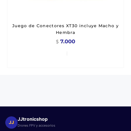
Juego de Conectores XT30 incluye Macho y
Hembra
7.000
$
JJtronicshop
JJ
Drones FPV y accesorios