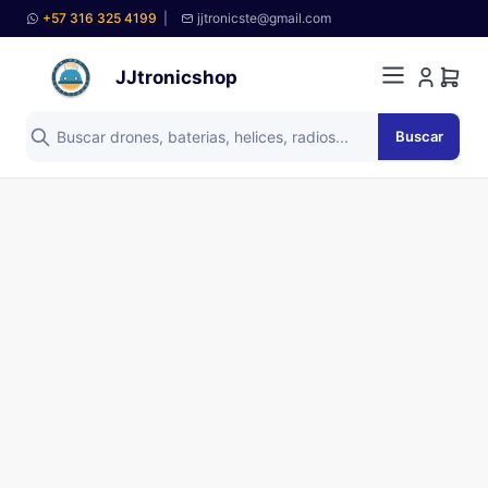
+57 316 325 4199
|
jjtronicste@gmail.com
JJtronicshop
Buscar