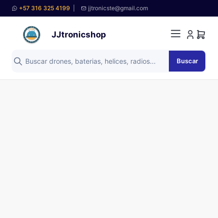
+57 316 325 4199
|
jjtronicste@gmail.com
JJtronicshop
Buscar