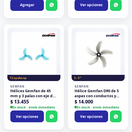
Agregar
Ver opciones
Tinywhoop
3.5"
GEMFAN
GEMFAN
Hélices Gemfan de 45
Hélice Gemfan D90 de 5
mm y 3 palas con eje de
aspas con conductos y
1,5 mm para Tinywhoop
adaptador T-mount
$
13.455
$
14.000
75
(2CW+2CCW) para dron
En stock · envío inmediato
En stock · envío inmediato
de 3,5 "
Ver opciones
Ver opciones