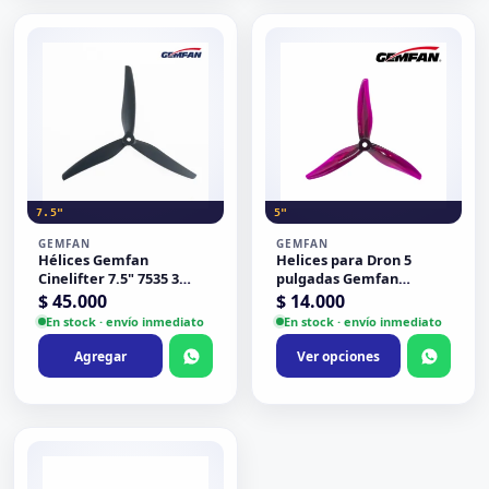
7.5"
5"
GEMFAN
GEMFAN
Hélices Gemfan
Helices para Dron 5
Cinelifter 7.5" 7535 3
pulgadas Gemfan
palas (7.5 x 3.5 x 3 ")
Hurricane Max 51377
$
45.000
$
14.000
Prop
En stock · envío inmediato
En stock · envío inmediato
Agregar
Ver opciones